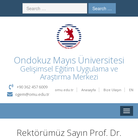
Search …
Ondokuz Mayıs Üniversitesi
Gelişimsel Eğitim Uygulama ve
Araştırma Merkezi
+90 362 457 6009
omu.edu.tr
Anasayfa
Bize Ulaşın
EN
ogem@omu.edu.tr
Toggle
naviga
Rektörümüz Sayın Prof. Dr.