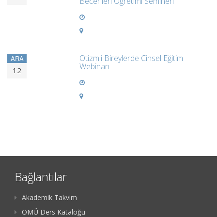
Becerileri Öğretimi Semineri
Otizmli Bireylerde Cinsel Eğitim
ARA
Webinarı
12
Bağlantılar
Akademik Takvim
OMÜ Ders Kataloğu