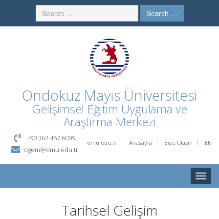
Search …
Ondokuz Mayıs Üniversitesi
Gelişimsel Eğitim Uygulama ve
Araştırma Merkezi
+90 362 457 6009
omu.edu.tr
Anasayfa
Bize Ulaşın
EN
ogem@omu.edu.tr
Toggle
naviga
Tarihsel Gelişim