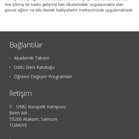
öne çıkmış bir kadro gelişmiş batı ülkelerindeki uygulanmakta olan
güncel eğitim ve aile destek faaliyetlerini merkezimizde uygulamaktadır.
Bağlantılar
Akademik Takvim
OMÜ Ders Kataloğu
Öğrenci Değişim Programları
İletişim
OMÜ Kurupelit Kampüsü
Birim Adı
55200 Atakum, Samsun
TÜRKİYE