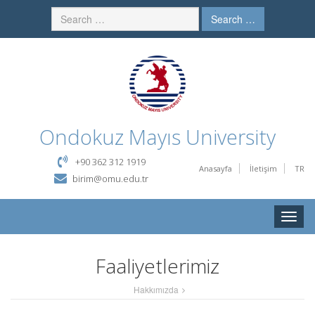
Search …
Ondokuz Mayıs University
+90 362 312 1919
Anasayfa
İletişim
TR
birim@omu.edu.tr
Toggle
naviga
Faaliyetlerimiz
Hakkımızda