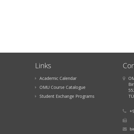
Links
Con
Academic Calendar
OM
Bir
OMU Course Catalogue
55
Student Exchange Programs
TÜ
+9
bi