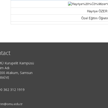
Hayriye ÖZER
Özel Eğitim Öğret
tact
Ü Kurupelit Kampüsü
im Adı
200 Atakum, Samsun
RKİYE
0 362 312 1919
rim@omu.edu.tr