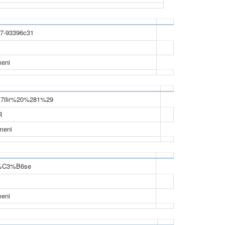
meni
R
meni
meni