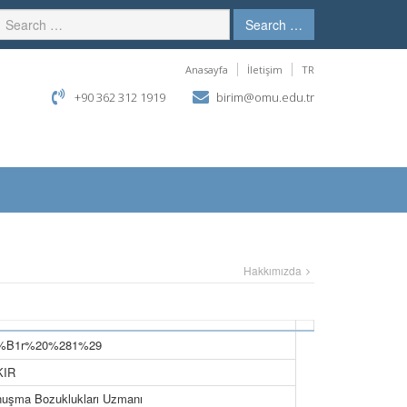
Search …
Anasayfa
İletişim
TR
+90 362 312 1919
birim@omu.edu.tr
Hakkımızda
KIR
onuşma Bozuklukları Uzmanı