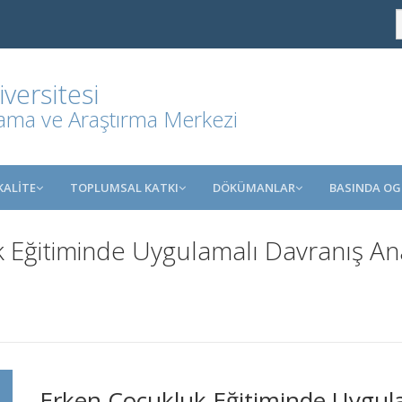
ersitesi
lama ve Araştırma Merkezi
KALİTE
TOPLUMSAL KATKI
DÖKÜMANLAR
BASINDA O
ğitiminde Uygulamalı Davranış Anali
Erken Çocukluk Eğitiminde Uygula