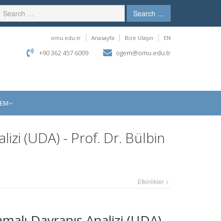
Search …
omu.edu.tr
Anasayfa
Bize Ulaşın
EN
+90 362 457 6009
ogem@omu.edu.tr
GEM
zi (UDA) - Prof. Dr. Bülbin
Etkinlikler
malı Davranış Analizi (UDA)